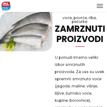
voće, povrće, riba,
pečurke
ZAMRZNUTI
PROIZVODI
U ponudi imamo veliki
izbor smrznutih
proizvoda. Za vas su uvek
spremni: smrznuto voće
(jagode, maline, višnje,
šljive, šumsko voće,
kupine, borovnice),