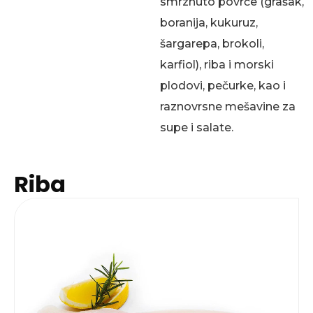
smrznuto povrće (grašak,
boranija, kukuruz,
šargarepa, brokoli,
karfiol), riba i morski
plodovi, pečurke, kao i
raznovrsne mešavine za
supe i salate.
Riba