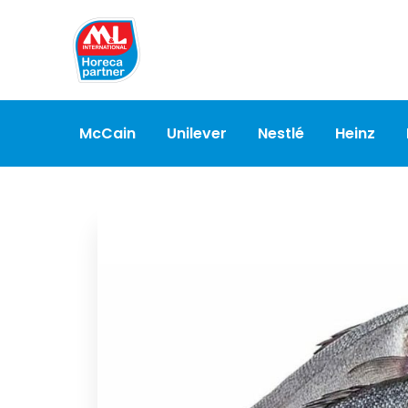
McCain
Unilever
Nestlé
Heinz