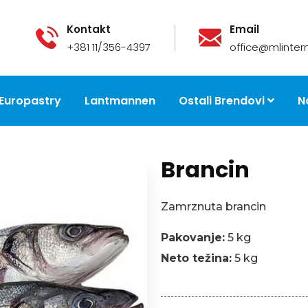
Kontakt
Email
+381 11/356-4397
office@mlintern
Europastry
Lantmannen
Ostali Brendovi
N
Brancin
Zamrznuta brancin
Pakovanje:
5 kg
Neto težina:
5 kg