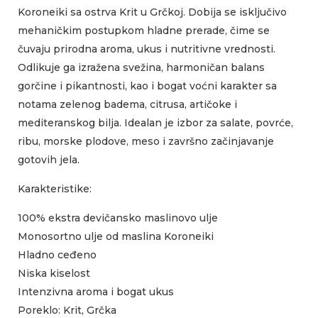
Koroneiki sa ostrva Krit u Grčkoj. Dobija se isključivo
mehaničkim postupkom hladne prerade, čime se
čuvaju prirodna aroma, ukus i nutritivne vrednosti.
Odlikuje ga izražena svežina, harmoničan balans
gorčine i pikantnosti, kao i bogat voćni karakter sa
notama zelenog badema, citrusa, artičoke i
mediteranskog bilja. Idealan je izbor za salate, povrće,
ribu, morske plodove, meso i završno začinjavanje
gotovih jela.
Karakteristike:
100% ekstra devičansko maslinovo ulje
Monosortno ulje od maslina Koroneiki
Hladno ceđeno
Niska kiselost
Intenzivna aroma i bogat ukus
Poreklo: Krit, Grčka