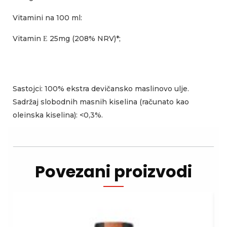
Vitamini na 100 ml:
Vitamin Ε 25mg (208% NRV)*;
Sastojci: 100% ekstra devičansko maslinovo ulje.
Sadržaj slobodnih masnih kiselina (računato kao
oleinska kiselina): <0,3%.
Povezani proizvodi