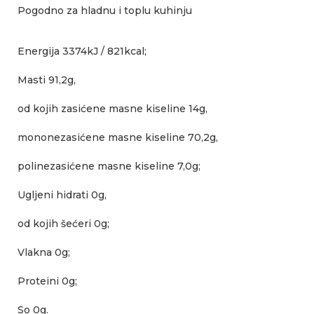
Pogodno za hladnu i toplu kuhinju
Energija 3374kJ / 821kcal;
Masti 91,2g,
od kojih zasićene masne kiseline 14g,
mononezasićene masne kiseline 70,2g,
polinezasićene masne kiseline 7,0g;
Ugljeni hidrati 0g,
od kojih šećeri 0g;
Vlakna 0g;
Proteini 0g;
So 0g.