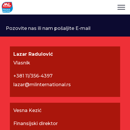
Pozovite nas ili nam pošaljite E-mail
Lazar Radulović
Vlasnik
+381 11/356-4397
lazar@mlinternational.rs
Vesna Kezić
Finansijski direktor