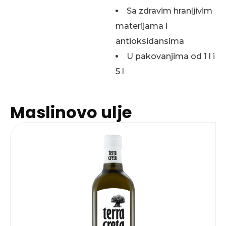
Sa zdravim hranljivim
materijama i
antioksidansima
U pakovanjima od 1 l i
5 l
Maslinovo ulje