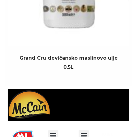
Grand Cru devičansko maslinovo ulje
0.5L
M&L