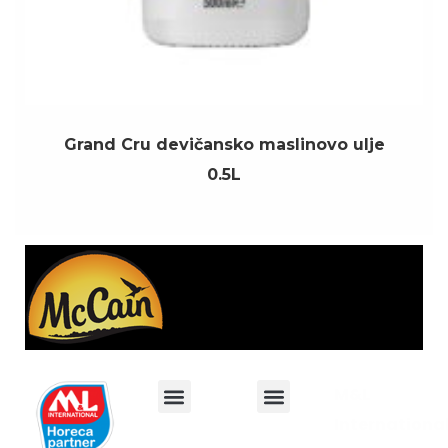
Grand Cru devičansko maslinovo ulje
0.5L
M&L
Internationa
O nama
Posao u M&L International
Politika privatnosti
Akcije i promocije