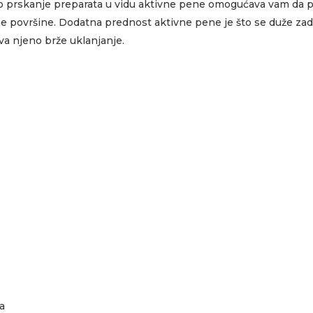
o prskanje preparata u vidu aktivne pene omogućava vam da p
e površine. Dodatna prednost aktivne pene je što se duže zad
va njeno brže uklanjanje.
a