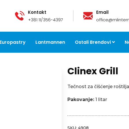
Kontakt
Email
+381 11/356-4397
office@mlintern
Europastry
Lantmannen
Ostali Brendovi
N
Clinex Grill
Tečnost za čišćenje roštilja 
Pakovanje:
1 litar
SKU:
4908