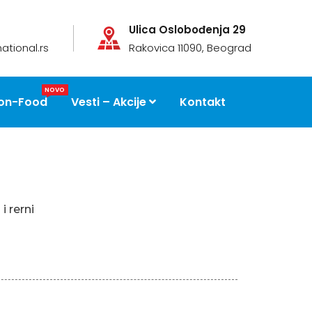
Ulica Oslobođenja 29
ational.rs
Rakovica 11090, Beograd
NOVO
on-Food
Vesti – Akcije
Kontakt
i rerni