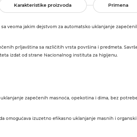
Karakteristike proizvoda
Primena
erni sa veoma jakim dejstvom za automatsko uklanjanje zapečen
čenih prljavština sa različitih vrsta površina i predmeta. Savrš
teta izdat od strane Nacionalnog instituta za higijenu.
a uklanjanje zapečenih masnoća, opekotina i dima, bez potreb
da omogućava izuzetno efikasno uklanjanje masnih i organskih p