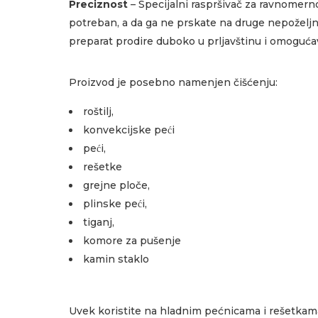
Preciznost
– Specijalni raspršivač za ravnomern
potreban, a da ga ne prskate na druge nepoželjn
preparat prodire duboko u prljavštinu i omoguća
Proizvod je posebno namenjen čišćenju:
roštilj,
konvekcijske peći
peći,
rešetke
grejne ploče,
plinske peći,
tiganj,
komore za pušenje
kamin staklo
Uvek koristite na hladnim pećnicama i rešetkam