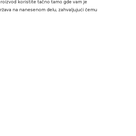
roizvod koristite tačno tamo gde vam je
ržava na nanesenom delu, zahvaljujući čemu