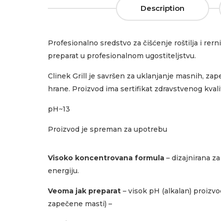
Description
Profesionalno sredstvo za čišćenje roštilja i r
preparat u profesionalnom ugostiteljstvu.
Clinek Grill je savršen za uklanjanje masnih, zape
hrane. Proizvod ima sertifikat zdravstvenog kvali
pH~13
Proizvod je spreman za upotrebu
Visoko koncentrovana formula
– dizajnirana z
energiju.
Veoma jak preparat
– visok pH (alkalan) proizvo
zapečene masti) –