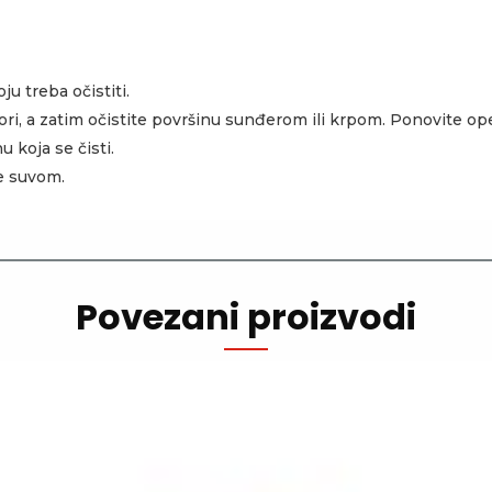
u treba očistiti.
vori, a zatim očistite površinu sunđerom ili krpom. Ponovite op
 koja se čisti.
e suvom.
Povezani proizvodi