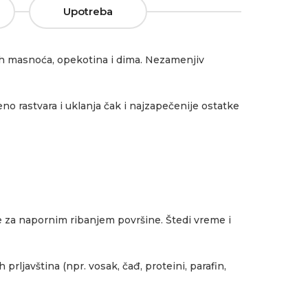
Upotreba
ih masnoća, opekotina i dima. Nezamenjiv
eno rastvara i uklanja čak i najzapečenije ostatke
e za napornim ribanjem površine. Štedi vreme i
rljavština (npr. vosak, čađ, proteini, parafin,