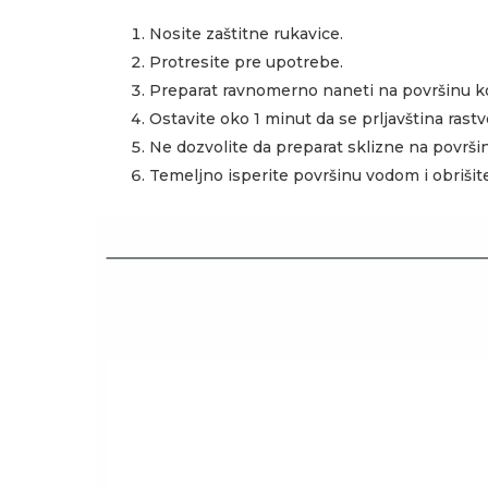
Nosite zaštitne rukavice.
Protresite pre upotrebe.
Preparat ravnomerno naneti na površinu koj
Ostavite oko 1 minut da se prljavština rast
Ne dozvolite da preparat sklizne na površinu
Temeljno isperite površinu vodom i obrišit