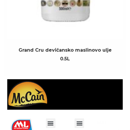
Grand Cru devičansko maslinovo ulje
0.5L
M&L