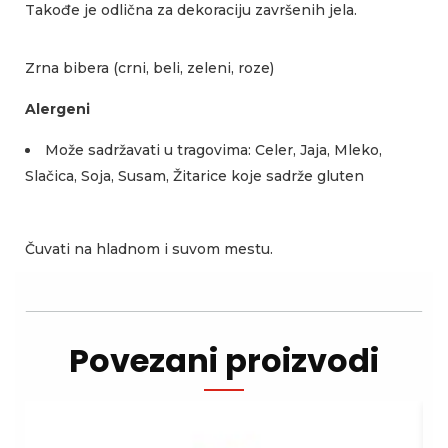
Takođe je odlična za dekoraciju završenih jela.
Zrna bibera (crni, beli, zeleni, roze)
Alergeni
Može sadržavati u tragovima: Celer, Jaja, Mleko,
Slačica, Soja, Susam, Žitarice koje sadrže gluten
Čuvati na hladnom i suvom mestu.
Povezani proizvodi