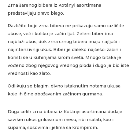
Zrna šarenog bibera iz Kotányi asortimana
predstavljaju pravo blago.
Različite boje zrna bibera ne prikazuju samo različite
ukuse, već i koliko je začin ljut. Zeleni biber ima
najblaži ukus, dok zrna crnog bibera imaju najljući i
najintenzivniji ukus. Biber je daleko najčešći začin i
koristi se u kuhinjama širom sveta. Mnogo bitaka je
vođeno zbog njegovog vrednog ploda i dugo je bio iste
vrednosti kao zlato.
Odlikuju se blagim, divno istaknutim notama ukusa
koje ih čine obožavanim začinom gurmana.
Duga celih zrna bibera iz Kotányi asortimana dodaje
savršen ukus grilovanom mesu, ribi i salati, kao i
supama, sosovima i jelima sa krompirom.