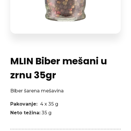
MLIN Biber mešani u
zrnu 35gr
Biber šarena mešavina
Pakovanje:
4 x 35 g
Neto težina:
35 g