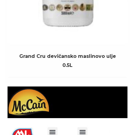
Grand Cru devičansko maslinovo ulje
0.5L
M&L