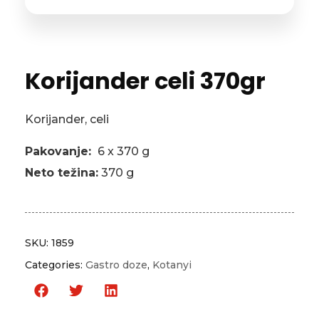
Korijander celi 370gr
Korijander, celi
Pakovanje:
6 x 370 g
Neto težina:
370 g
SKU:
1859
Categories:
Gastro doze
,
Kotanyi