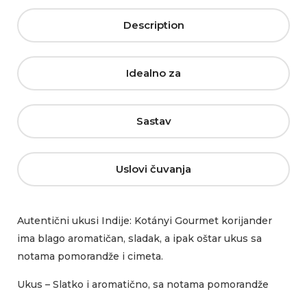
Description
Idealno za
Sastav
Uslovi čuvanja
Autentični ukusi Indije: Kotányi Gourmet korijander
ima blago aromatičan, sladak, a ipak oštar ukus sa
notama pomorandže i cimeta.
Ukus – Slatko i aromatično, sa notama pomorandže