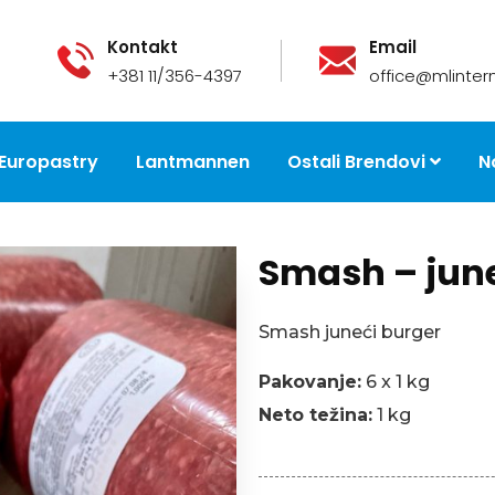
Kontakt
Email
+381 11/356-4397
office@mlintern
Europastry
Lantmannen
Ostali Brendovi
N
Smash – june
Smash juneći burger
Pakovanje:
6 x 1 kg
Neto težina:
1 kg