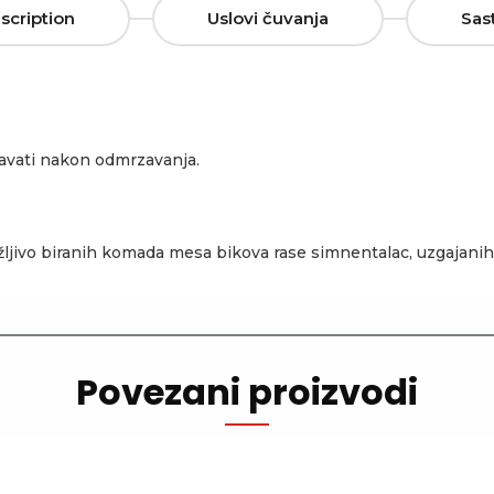
scription
Uslovi čuvanja
Sas
zavati nakon odmrzavanja.
ljivo biranih komada mesa bikova rase simnentalac, uzgajan
Povezani proizvodi