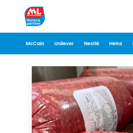
McCain
Unilever
Nestlé
Heinz