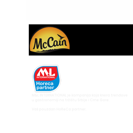
M&L INTERNATIONAL je kompanija koja kreira trendove
u gastronomiji na tržištu Srbije i Crne Gore.
Vaš pouzdan HoReCa partner.