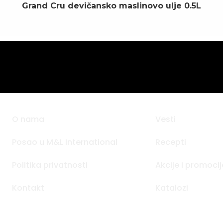
Grand Cru devičansko maslinovo ulje 0.5L
O nama
Vesti
Posao u M&L International
Recepti
Politika privatnosti
Akcije i promocij
Kontakt
Katalozi