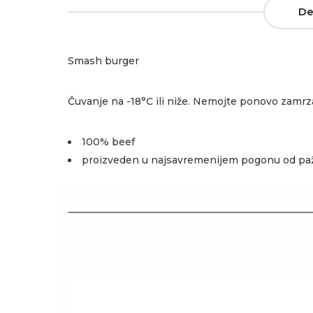
De
Smash burger
Čuvanje na -18°C ili niže. Nemojte ponovo zamr
100% beef
proizveden u najsavremenijem pogonu od paž