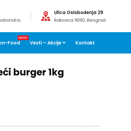
Ulica Oslobođenja 29
ational.rs
Rakovica 11090, Beograd
NOVO
on-Food
Vesti – Akcije
Kontakt
ći burger 1kg