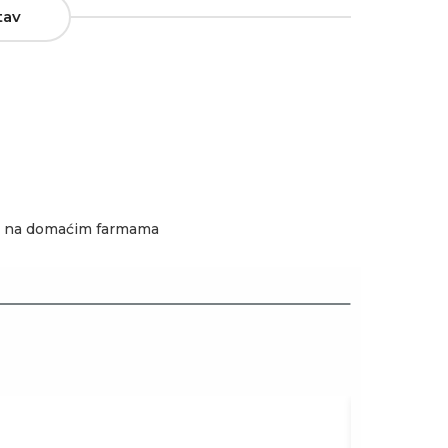
tav
ih na domaćim farmama