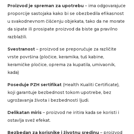
Proizvod je spreman za upotrebu
– ima odgovarajuće
proporcije sastojaka kako bi se obezbedila efikasnost
u svakodnevnom čišćenju objekata, tako da ne morate
da sipate ili prosipate proizvod da biste ga pravilno
razblažili.
Svestranost
– proizvod se preporučuje za različite
vrste površina (pločice, keramika, tuš kabine,
keramičke pločice, oprema za kupatila, umivaonik,
kada)
Poseduje PZH sertifikat
(Health Kualiti Certificate),
koji garantuje bezbednost tokom upotrebe, bez
ugrožavanja života i bezbednosti ljudi.
Delikatan miris
– proizvod ne iritira kada se koristi i
ostavlja svež efekat.
Bezbedan za korisnike i životnu sredinu
– proizvod