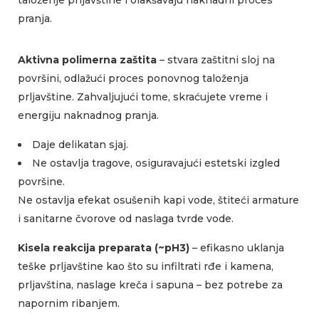
taloženje prljavštine i olakšavaju naknadni proces
pranja.
Aktivna polimerna zaštita
– stvara zaštitni sloj na
površini, odlažući proces ponovnog taloženja
prljavštine. Zahvaljujući tome, skraćujete vreme i
energiju naknadnog pranja.
Daje delikatan sjaj.
Ne ostavlja tragove, osiguravajući estetski izgled
površine.
Ne ostavlja efekat osušenih kapi vode, štiteći armature
i sanitarne čvorove od naslaga tvrde vode.
Kisela reakcija preparata (~pH3)
– efikasno uklanja
teške prljavštine kao što su infiltrati rđe i kamena,
prljavština, naslage kreča i sapuna – bez potrebe za
napornim ribanjem.