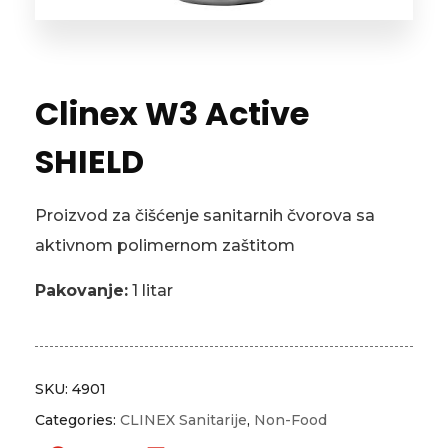
Clinex W3 Active
SHIELD
Proizvod za čišćenje sanitarnih čvorova sa
aktivnom polimernom zaštitom
Pakovanje:
1 litar
SKU:
4901
Categories:
CLINEX Sanitarije
,
Non-Food