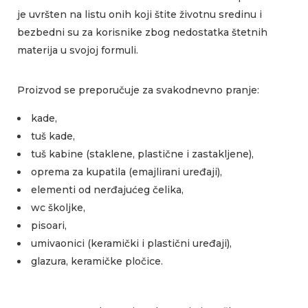
je uvršten na listu onih koji štite životnu sredinu i
bezbedni su za korisnike zbog nedostatka štetnih
materija u svojoj formuli.
Proizvod se preporučuje za svakodnevno pranje:
kade,
tuš kade,
tuš kabine (staklene, plastične i zastakljene),
oprema za kupatila (emajlirani uređaji),
elementi od nerđajućeg čelika,
wc školjke,
pisoari,
umivaonici (keramički i plastični uređaji),
glazura, keramičke pločice.