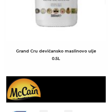
Grand Cru devičansko maslinovo ulje
0.5L