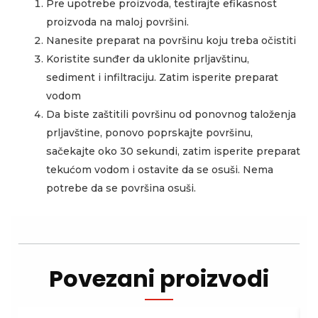
Pre upotrebe proizvoda, testirajte efikasnost
proizvoda na maloj površini.
Nanesite preparat na površinu koju treba očistiti
Koristite sunđer da uklonite prljavštinu,
sediment i infiltraciju. Zatim isperite preparat
vodom
Da biste zaštitili površinu od ponovnog taloženja
prljavštine, ponovo poprskajte površinu,
sačekajte oko 30 sekundi, zatim isperite preparat
tekućom vodom i ostavite da se osuši. Nema
potrebe da se površina osuši.
Povezani proizvodi