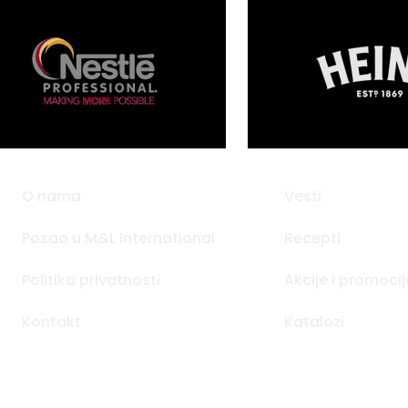
O nama
Vesti
Posao u M&L International
Recepti
Politika privatnosti
Akcije i promocij
Kontakt
Katalozi