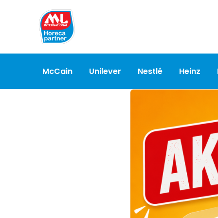
McCain
Unilever
Nestlé
Heinz