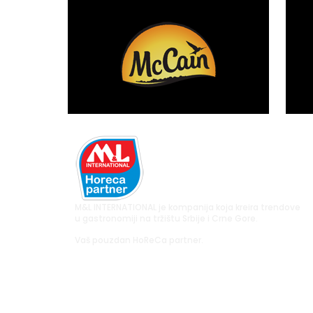
M&L INTERNATIONAL je kompanija koja kreira trendove
u gastronomiji na tržištu Srbije i Crne Gore.
Vaš pouzdan HoReCa partner.