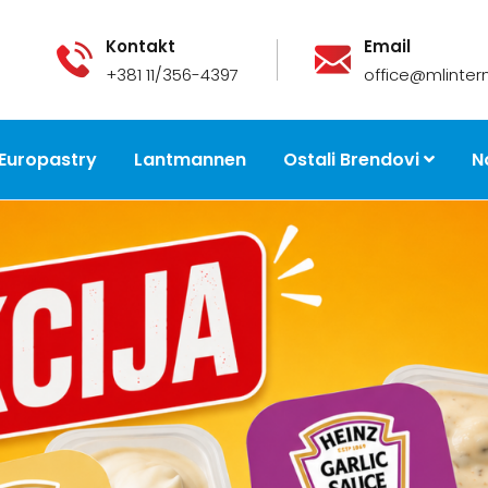
Kontakt
Email
+381 11/356-4397
office@mlintern
Europastry
Lantmannen
Ostali Brendovi
N