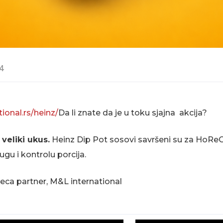
24
tional.rs/heinz/
Da li znate da je u toku sjajna akcija?
veliki ukus.
Heinz Dip Pot sosovi savršeni su za HoReC
ugu i kontrolu porcija.
ca partner, M&L international