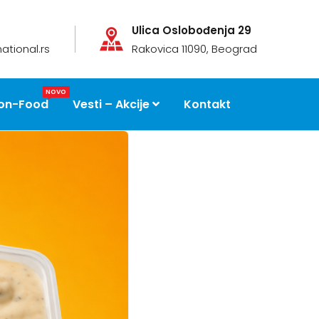
Ulica Oslobođenja 29
ational.rs
Rakovica 11090, Beograd
NOVO
on-Food
Vesti – Akcije
Kontakt