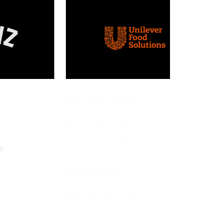
M&L International
Ulica Oslobođenja 29,
Rakovica, Beograd,
e
Serbia
Radno vreme:
pon-pet. od 09 do 17