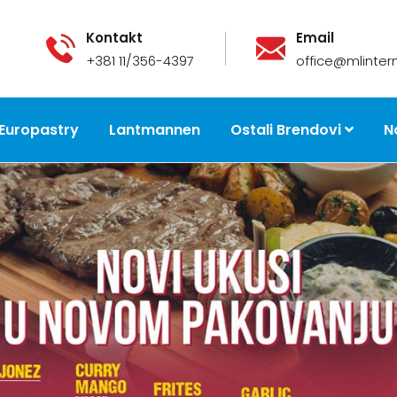
Kontakt
Email
+381 11/356-4397
office@mlintern
Europastry
Lantmannen
Ostali Brendovi
N