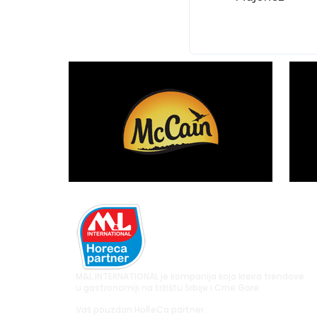
M&L INTERNATIONAL je kompanija koja kreira trendove
u gastronomiji na tržištu Srbije i Crne Gore.
Vaš pouzdan HoReCa partner.