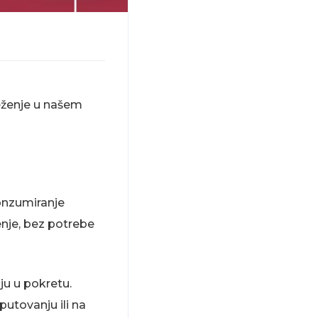
eženje u našem
onzumiranje
enje, bez potrebe
u u pokretu.
 putovanju ili na