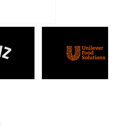
M&L International
Ulica Oslobođenja 29,
Rakovica, Beograd,
e
Serbia