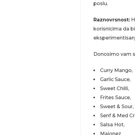
poslu.
Raznovrsnost:
He
korisnicima da b
eksperimentisanj
Donosimo vam sl
Curry Mango,
Garlic Sauce,
Sweet Chilli,
Frites Sauce,
Sweet & Sour,
Senf & Med C
Salsa Hot,
Majonez