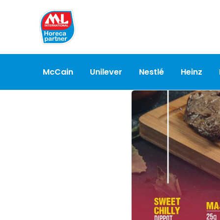
McCain
Unilever
Nestlé
Heinz