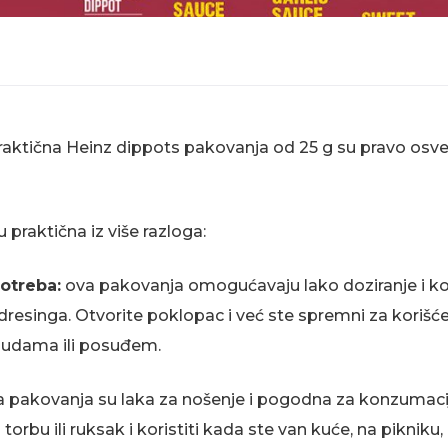
raktična Heinz dippots pakovanja od 25 g su pravo osv
praktična iz više razloga:
otreba:
ova pakovanja omogućavaju lako doziranje i k
dresinga. Otvorite poklopac i već ste spremni za korišć
udama ili posuđem.
 pakovanja su laka za nošenje i pogodna za konzumacij
torbu ili ruksak i koristiti kada ste van kuće, na pikniku,