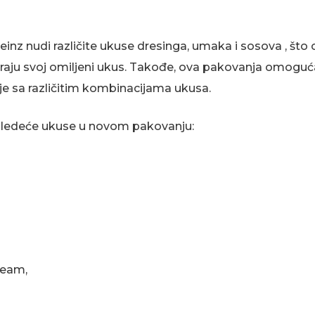
inz nudi različite ukuse dresinga, umaka i sosova , š
iraju svoj omiljeni ukus. Takođe, ova pakovanja omoguć
e sa različitim kombinacijama ukusa.
edeće ukuse u novom pakovanju:
ream,