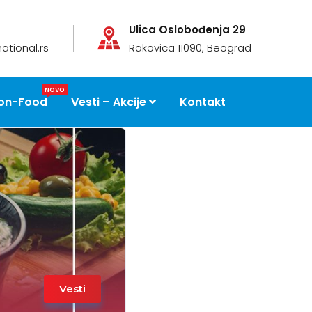
Ulica Oslobođenja 29
ational.rs
Rakovica 11090, Beograd
NOVO
on-Food
Vesti – Akcije
Kontakt
Vesti