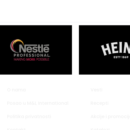
O nama
Vesti
Posao u M&L International
Recepti
Politika privatnosti
Akcije i promocij
Kontakt
Katalozi